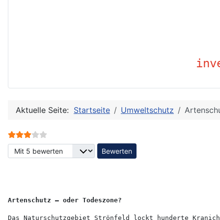
inv
Aktuelle Seite:
Startseite
Umweltschutz
Artensch
Bewertung:
3
/
5
Bitte bewerten
Artenschutz – oder Todeszone?
Das Naturschutzgebiet Strönfeld lockt hunderte Kranich