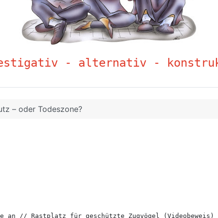
estigativ - alternativ - konstru
utz – oder Todeszone?
e an // Rastplatz für geschützte Zugvögel (Videobeweis) 